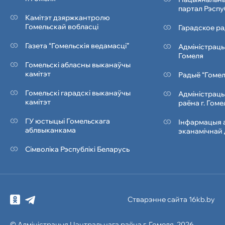
партал Рэспу
Камітэт дзяржкантролю
Гомельскай вобласці
Гарадское ра
Газета “Гомельскія ведамасці”
Адміністрацы
Гомеля
Гомельскі абласны выканаўчы
камітэт
Радыё “Гомел
Гомельскі гарадскі выканаўчы
Адміністрацы
камітэт
раёна г. Гоме
ГУ юстыцыі Гомельскага
Інфармацыя а
аблвыканкама
эканамічнай 
Сімволіка Рэcпублiкi Беларусь
Стварэнне сайта 16kb.by
© Адміністрацыя
Цэнтральнага раёна
г. Гомеля, 2026