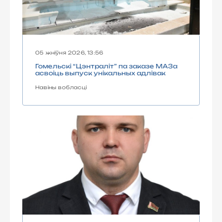
05 жніўня 2026, 13:56
Гомельскі “Цэнтраліт” па заказе МАЗа
асвоіць выпуск унікальных адлівак
Навіны вобласці