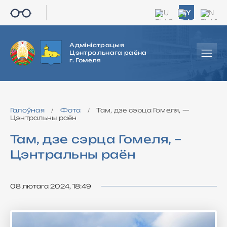
RU
BY
EN
Адміністрацыя
Цэнтральнага раёна
г. Гомеля
Галоўная
Фота
Там, дзе сэрца Гомеля, —
/
/
Цэнтральны раён
Там, дзе сэрца Гомеля, –
Цэнтральны раён
08 лютага 2024, 18:49