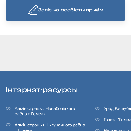
Запіс на асабісты прыём
Iнтэрнэт-рэсурсы
Адміністрацыя Навабеліцкага
Урад Рэспубл
раёна г. Гомеля
Газета “Гоме
Адміністрацыя Чыгуначнага раёна
г. Гомеля
Нацыянальны