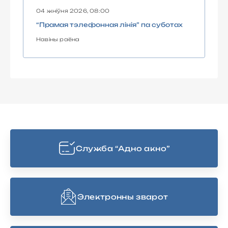
04 жніўня 2026, 08:00
“Прамая тэлефонная лінія” па суботах
Навіны раёна
Cлужба “Адно акно”
Электронны зварот