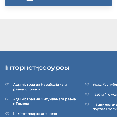
Iнтэрнэт-рэсурсы
Адміністрацыя Навабеліцкага
Урад Рэспубл
раёна г. Гомеля
Газета “Гоме
Адміністрацыя Чыгуначнага раёна
г. Гомеля
Нацыянальны
партал Рэспу
Камітэт дзяржкантролю