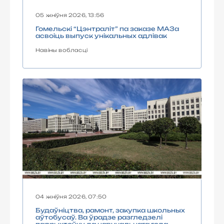
05 жніўня 2026, 13:56
Гомельскі “Цэнтраліт” па заказе МАЗа
асвоіць выпуск унікальных адлівак
Навіны вобласці
04 жніўня 2026, 07:50
Будаўніцтва, рамонт, закупка школьных
аўтобусаў. Ва ўрадзе разгледзелі