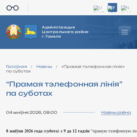
RU
BY
EN
Адміністрацыя
Цэнтральнага раёна
г. Гомеля
Галоўная
Навіны
«Прамая тэлефонная лінія»
/
/
па суботах
“Прамая тэлефонная лінія”
па суботах
04 жніўня 2026, 08:00
Навіны раёна
8 жніўня 2026 года (субота) з 9 да 12 гадзін
 "прамую тэлефонную ліні