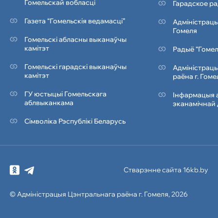
Гомельскай вобласці
Гарадское ра
Газета “Гомельскія ведамасці”
Адміністрацы
Гомеля
Гомельскі абласны выканаўчы
камітэт
Радыё “Гомел
Гомельскі гарадскі выканаўчы
Адміністрацы
камітэт
раёна г. Гоме
ГУ юстыцыі Гомельскага
Інфармацыя а
аблвыканкама
эканамічнай 
Сімволіка Рэcпублiкi Беларусь
Стварэнне сайта 16kb.by
© Адміністрацыя
Цэнтральнага раёна
г. Гомеля, 2026