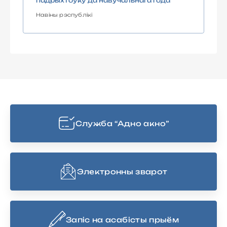
падрыхтоўку да навучальнага года
Навіны рэспублікі
Cлужба “Адно акно”
Электронны зварот
Запіс на асабісты прыём