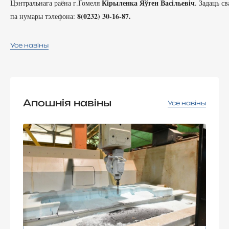
Кірыленка Яўген Васільевіч
Цэнтральнага раёна г.Гомеля 
. Задаць с
8(0232) 30-16-87.
па нумары тэлефона: 
Усе навіны
Апошнія навіны
Усе навіны