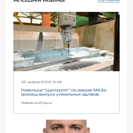
05 жніўня 2026, 13:56
Гомельскі “Цэнтраліт” па заказе МАЗа
асвоіць выпуск унікальных адлівак
Навіны вобласці