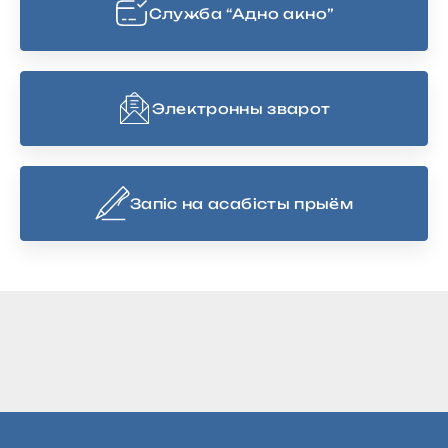
Cлужба “Адно акно”
Электронны зварот
Запіс на асабісты прыём