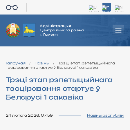
RU
BY
EN
Адміністрацыя
Цэнтральнага раёна
г. Гомеля
Галоўная
Навіны
Трэці этап рэпетыцыйнага
/
/
тэсціравання стартуе ў Беларусі 1 сакавіка
Трэці этап рэпетыцыйнага
тэсціравання стартуе ў
Беларусі 1 сакавіка
24 лютага 2026, 07:59
Навіны рэспублікі