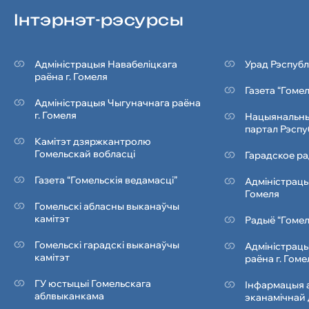
Iнтэрнэт-рэсурсы
Адміністрацыя Навабеліцкага
Урад Рэспубл
раёна г. Гомеля
Газета “Гоме
Адміністрацыя Чыгуначнага раёна
г. Гомеля
Нацыянальны
партал Рэспу
Камітэт дзяржкантролю
Гомельскай вобласці
Гарадское ра
Газета “Гомельскія ведамасці”
Адміністрацы
Гомеля
Гомельскі абласны выканаўчы
камітэт
Радыё “Гомел
Гомельскі гарадскі выканаўчы
Адміністрацы
камітэт
раёна г. Гоме
ГУ юстыцыі Гомельскага
Інфармацыя а
аблвыканкама
эканамічнай 