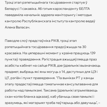
Трэці этап рэпетыцыйнага тэсціравання стартуе ў
Беларусі 1 сакавіка. Аб гэтым карэспандэнту БЕЛТА
паведаміла начальнік аддзела маніторынгу і методык
кантролю Рэспубліканскага інстытута кантролю ведаў
Алена Валасач.
Паводле слоў прадстаўніка РІКВ, трэці этап
рэпетыцыйнага тэсціравання прадоўжыцца па 30
красавіка. На цяперашні момант у краіне працуюць 139
пунктаў правядзення. Рэгістрацыя ажыццяўляецца праз
асабісты кабінет на сайце РІКВ, дзе ўдзельнікі вызначаюць
прадмет, выбраць які яны могуць з 14, даступных для ЦЭ і
ЦТ, рэгіён і пункт правядзення. "Па выніках РТ у канцы
этапу прадастаўляецца тэматычнае кансультаванне для
работы над памылкамі. Таксама ўдзельнікі атрымліваюць
скан-копію бланка адказаў, каб убачыць свае памылкі і
зразумець, які матэрыял трэба паўтарыць або давучыць", –