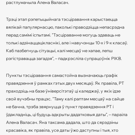
растлумачыла Алена Валасач.
Трэці этап рэпетыцыйнага тэсціравання карыстаецца
вялікай папулярнасцю, паколькі праводзіцца непасрэдна
перад самімі іспытамі. "Тэсціраванне могуць здаваць не
толькі адзінаццацікласнікі, але і навучэнцы 10-х і 9-х класаў.
Каб пазбегнуць сітуацыі, калі месцаў не хапае, лепш
рэгістравацца загадзя", – падкрэсліла супрацоўнік РІКВ.
Пункты тэсціравання самастойна вызначаюць графік
правядзення ў рамках гэтых двух месяцаў. Як правіла, РТ
праходзіць на базе ўніверсітэтаў ці каледжаў, у якіх ідзе
свой вучэбны працэс. "Таму калі раптам месцаў на сайце
не бачна, трэба звярнуцца ў пункт правядзення РТ і
ўдакладніць, ці будуць адкрыты дадатковыя даты", – параіла
Алена Валасач. Яна таксама дадала, што да сярэдзіны
красавіка, як правіла, усе даты ўжо даступны і тыя, хто