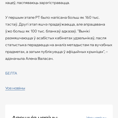
хацеў, паспяваюць зарэгістравацца.
У першым этапе РТ было напісана больш як 160 тыс.
тэстаў. Другі этап яшчэ прадаўжаецца, але апрацавана
ўжо больш як 100 тыс. бланкаў адказаў. "Вынікі
размяшчаюцца ў асабістых кабінетах удзельнікаў, пасля
статыстыка перадаецца на аналіз метадыстам па вучэбных
прадметах, а затым публікуецца ў афіцыйных крыніцах", –
адзначыла Алена Валасач.
БЕЛТА
Усе навіны
Апошнія навіны
Усе навіны