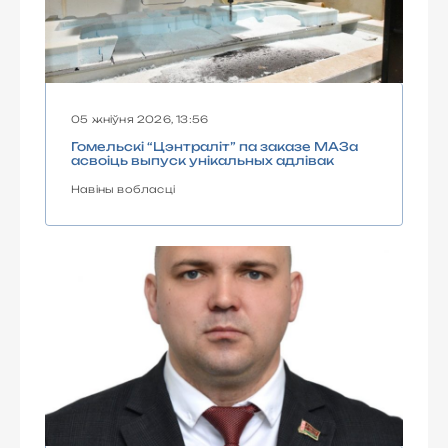
05 жніўня 2026, 13:56
Гомельскі “Цэнтраліт” па заказе МАЗа
асвоіць выпуск унікальных адлівак
Навіны вобласці