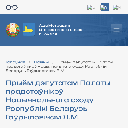
RU
BY
EN
Адміністрацыя
Цэнтральнага раёна
г. Гомеля
Галоўная
Навіны
Прыём дэпутатам Палаты
/
/
прадстаўнікоў Нацыянальнага сходу Рэспублікі
Беларусь Гаўрыловічам В.М.
Прыём дэпутатам Палаты
прадстаўнікоў
Нацыянальнага сходу
Рэспублікі Беларусь
Гаўрыловічам В.М.