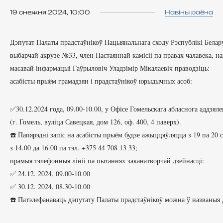
19 снежня 2024, 10:00
Навіны раёна
Дэпутат Палаты прадстаўнікоў Нацыянальнага сходу Рэспублікі Белару
выбарчай акрузе №33, член Пастаяннай камісіі па правах чалавека, на
масавай інфармацыі Гаўрыловіч Уладзімір Мікалаевіч праводзіць:

✅30.12.2024 года, 09.00-10.00, у Офісе Гомельскага абласнога аддзяле
(г. Гомель, вуліца Савецкая, дом 126, оф. 400, 4 паверх).

☎️ Папярэдні запіс на асабісты прыём будзе ажыццяўляцца з 19 па 20 с
з 14.00 да 16.00 па тэл. +375 44 708 13 33;

прамыя тэлефонныя лініі па пытаннях заканатворчай дзейнасці:

✅ 24.12. 2024, 09.00-10.00

✅ 30.12. 2024, 08.30-10.00

☎️ Патэлефанаваць дэпутату Палаты прадстаўнікоў можна ў названыя дн