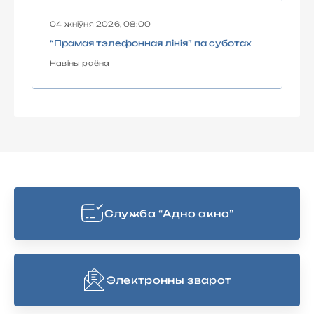
04 жніўня 2026, 08:00
“Прамая тэлефонная лінія” па суботах
Навіны раёна
Cлужба “Адно акно”
Электронны зварот