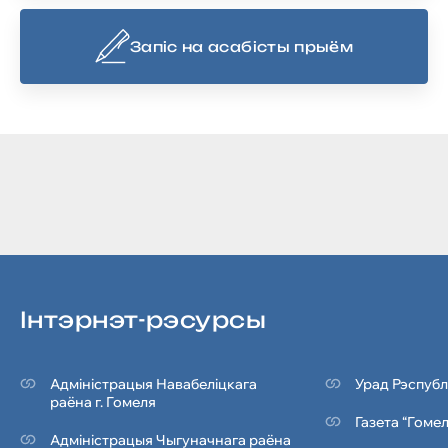
Запіс на асабісты прыём
Iнтэрнэт-рэсурсы
Адміністрацыя Навабеліцкага
Урад Рэспубл
раёна г. Гомеля
Газета “Гоме
Адміністрацыя Чыгуначнага раёна