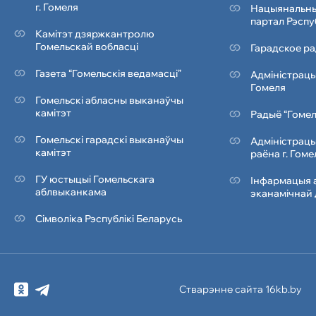
г. Гомеля
Нацыянальны
партал Рэспу
Камітэт дзяржкантролю
Гомельскай вобласці
Гарадское ра
Газета “Гомельскія ведамасці”
Адміністрацы
Гомеля
Гомельскі абласны выканаўчы
камітэт
Радыё “Гомел
Гомельскі гарадскі выканаўчы
Адміністрацы
камітэт
раёна г. Гоме
ГУ юстыцыі Гомельскага
Інфармацыя а
аблвыканкама
эканамічнай 
Сімволіка Рэcпублiкi Беларусь
Стварэнне сайта 16kb.by