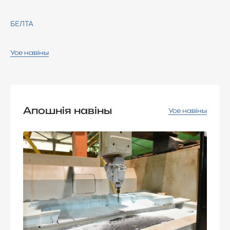
БЕЛТА
Усе навіны
Апошнія навіны
Усе навіны