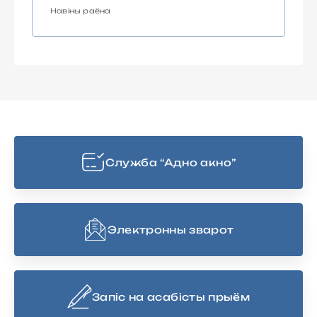
Навіны раёна
Cлужба “Адно акно”
Электронны зварот
Запіс на асабісты прыём