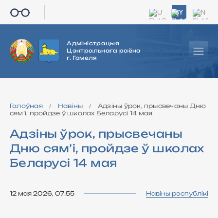
RU
BY
EN
Адміністрацыя
Цэнтральнага раёна
г. Гомеля
Галоўная
Навіны
Адзіны ўрок, прысвечаны Дню
/
/
сям’і, пройдзе ў школах Беларусі 14 мая
Адзіны ўрок, прысвечаны
Дню сям’і, пройдзе ў школах
Беларусі 14 мая
12 мая 2026, 07:55
Навіны рэспублікі