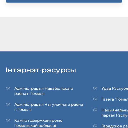
Iнтэрнэт-рэсурсы
Адміністрацыя Навабеліцкага
Урад Рэспубл
раёна г. Гомеля
Газета “Гоме
Адміністрацыя Чыгуначнага раёна
г. Гомеля
Нацыянальны
партал Рэспу
Камітэт дзяржкантролю
Гомельскай вобласці
Гарадское ра