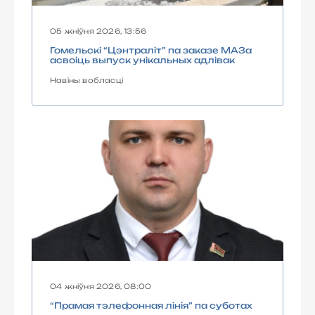
05 жніўня 2026, 13:56
Гомельскі “Цэнтраліт” па заказе МАЗа
асвоіць выпуск унікальных адлівак
Навіны вобласці
04 жніўня 2026, 08:00
“Прамая тэлефонная лінія” па суботах