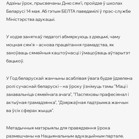
Адзіны ўрок, прысвечаны Дню сям’і, пройдзе ў школах
Беларусі 14 мая. Аб гэтым БЕЛТА паведамілі ў прэс-службе
Міністэрства адукацыі.
У ходзе заняткаў педагогі абмяркуюць з дзецьмі, чаму
моцная сям’я – аснова працвітання грамадства, як
захоўваць сямейныя каштоўнасці і ўмацоўваць аўтарытэт
бацькоў.
У Год беларускай жанчыны асаблівая ўвага будзе ўдзелена
ролі сучаснай беларускі – на ўроку ўзнімуць тэмы "Маці і
захавальніца сямейнага ачага", "Паспяховы прафесіянал і
актыўная грамадзянка", "Дзяржаўная падтрымка жанчын
ва ўсіх сферах жыцця".
Метадычныя матэрыялы для правядзення ўрока
размешчаны на Нацыянальным адукацыйным партале.