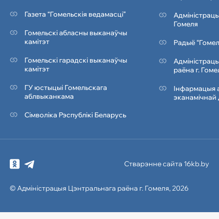
Газета “Гомельскія ведамасці”
Адміністрацы
Гомеля
Гомельскі абласны выканаўчы
камітэт
Радыё “Гомел
Гомельскі гарадскі выканаўчы
Адміністрацы
камітэт
раёна г. Гоме
ГУ юстыцыі Гомельскага
Інфармацыя а
аблвыканкама
эканамічнай 
Сімволіка Рэcпублiкi Беларусь
Стварэнне сайта 16kb.by
© Адміністрацыя
Цэнтральнага раёна
г. Гомеля, 2026