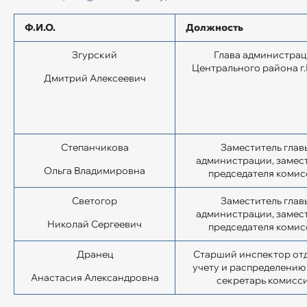
Ф.И.О.
Должность
Згурский
Глава администра
Центрального района г
Дмитрий Алексеевич
Степанчикова
Заместитель глав
администрации, замес
Ольга Владимировна
председателя комис
Светогор
Заместитель глав
администрации, замес
Николай Сергеевич
председателя комис
Дранец
Старший инспектор отд
учету и распределению
Анастасия Александровна
секретарь комисс