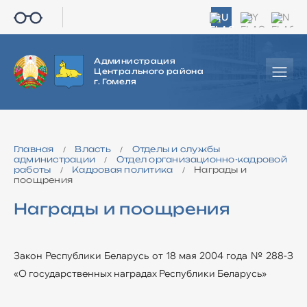
RU
BY
EN
Администрация
Центрального района
г. Гомеля
Главная
Власть
Отделы и службы
/
/
администрации
Отдел организационно-кадровой
/
работы
Кадровая политика
Награды и
/
/
поощрения
Награды и поощрения
Закон Республики Беларусь от 18 мая 2004 года № 288-З
«О государственных наградах Республики Беларусь»