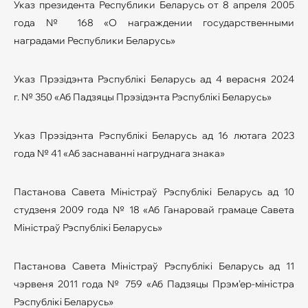
Указ президента Республики Беларусь от 8 апреля 2005
года № 168 «О награждении государственными
наградами Республики Беларусь»
Указ Прэзiдэнта Рэспублiкi Беларусь ад
4 верасня 2024
г.
№ 350
«Аб Падзяцы Прэзiдэнта Рэспублiкi Беларусь»
Указ Прэзiдэнта Рэспублiкi Беларусь ад 16 лютага 2023
года № 41 «Аб заснаваннi нагруднага знака»
Пастанова Савета Мiнiстраў Рэспублiкi Беларусь ад 10
студзеня 2009 года № 18 «Аб Ганаровай грамаце Савета
Мiнiстраў Рэспублiкi Беларусь»
Пастанова Савета Мiнiстраў Рэспублiкi Беларусь ад 11
чэрвеня 2011 года № 759 «Аб Падзяцы Прэм’ер-мiнiстра
Рэспублiкi Беларусь»