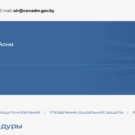
E-mail:
oir@cenadm.gov.by
йона
ЭКОНОМИКА
CЛУЖБА «ОДНО ОКНО»
ДЛЯ ОБРАЩЕНИЙ
защита населения
Управление социальной защиты
/
/
едуры