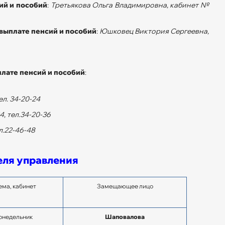
ий и пособий
:
Третьякова Ольга Владимировна, кабинет №
выплате пенсий и пособий
:
Юшковец Виктория Сергеевна,
плате пенсий и пособий
:
л. 34-20-24
, тел.34-20-36
л.22-46-48
еля управления
ма, кабинет
Замещающее лицо
онедельник
Шаповалова