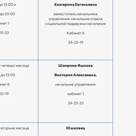
до 13-00 и
Екатерина Евгеньевна
 до 20-00
заместитель начальника
управления-начальник отдела
нет 1
социальной поддержки населения
20-33
Кабинет 6
34-20-19
 четверг месяца
Шамрова-Яшкова
 до 13-00
Виктория Алексеевна,
нет 6
начальник управления
20-19
кабинет 1
34-20-33
 вторник месяца
Юшковец