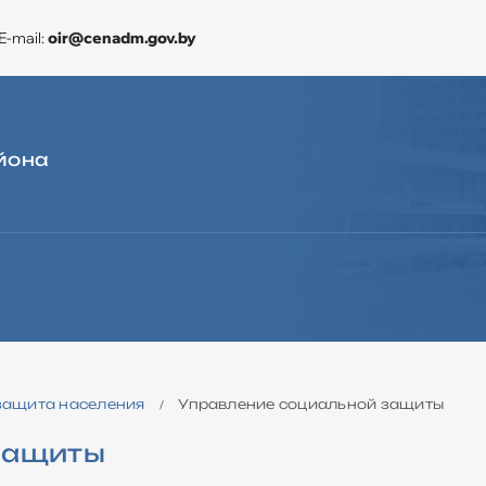
E-mail:
oir@cenadm.gov.by
йона
ЭКОНОМИКА
CЛУЖБА «ОДНО ОКНО»
ДЛЯ ОБРАЩЕНИЙ
защита населения
Управление социальной защиты
/
защиты