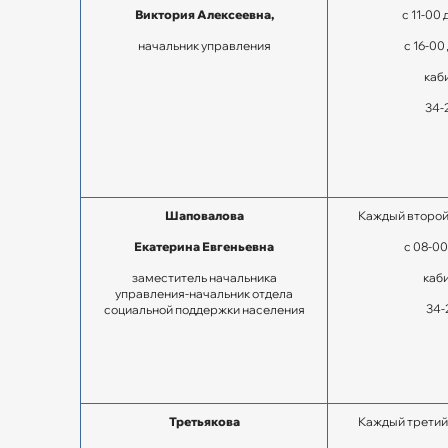
Виктория Алексеевна,
с 11-00 
начальник управления
с 16-00
каби
34-
Шаповалова
Каждый второй
Екатерина Евгеньевна
с 08-00
заместитель начальника
каби
управления-начальник отдела
34-
социальной поддержки населения
Третьякова
Каждый третий