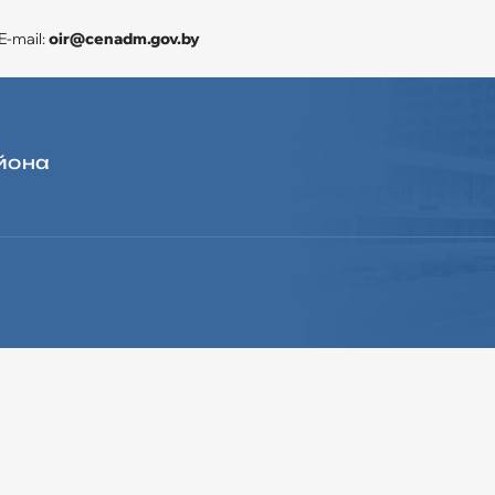
E-mail:
oir@cenadm.gov.by
йона
ЭКОНОМИКА
CЛУЖБА «ОДНО ОКНО»
ДЛЯ ОБРАЩЕНИЙ