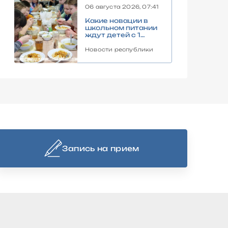
06 августа 2026, 07:41
Какие новации в
школьном питании
ждут детей с 1
сентября,
рассказали в
Новости республики
правительстве
Запись на прием