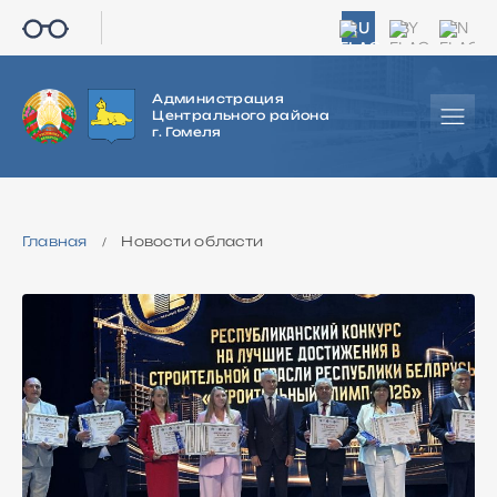
RU
BY
EN
Администрация
Центрального района
г. Гомеля
Главная
Новости области
/