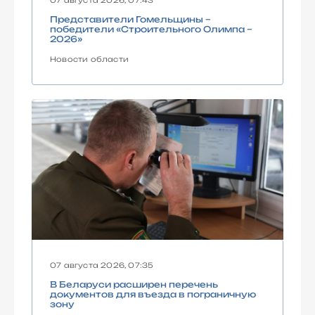
Представители Гомельщины –
победители «Строительного Олимпа –
2026»
Новости области
07 августа 2026, 07:35
В Беларуси расширен перечень
документов для въезда в пограничную
зону