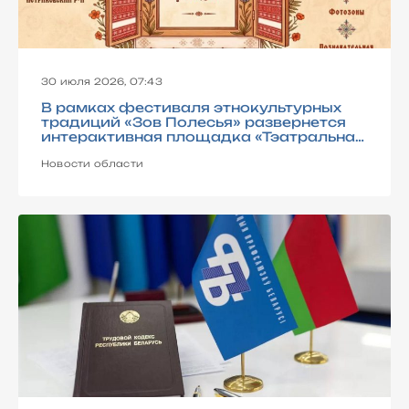
30 июля 2026, 07:43
В рамках фестиваля этнокультурных
традиций «Зов Полесья» развернется
интерактивная площадка «Тэатральная
майстэрня “Батлейка ў гасцях у казкі”»
Новости области