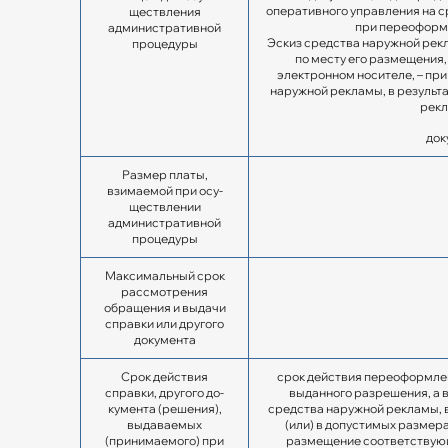
оперативного управления на 
ществления
при переоформл
административной
Эскиз средства наружной рекл
про­цедуры
по месту его размещения,
электронном носителе, – пр
наружной рекламы, в результа
рекл
док
Размер платы,
взимаемой при осу­
ществлении
административной
про­цедуры
Максимальный срок
рассмотрения
обращения и выдачи
справки или другого
документа
Срок действия
срок действия переоформлен
справки, другого до­
выданного разрешения, а 
кумента (решения),
средства наружной рекламы, в
выдаваемых
(или) в допустимых размера
(принимаемого) при
размещение соответствующ