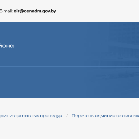
E-mail:
oir@cenadm.gov.by
йона
ЭКОНОМИКА
CЛУЖБА «ОДНО ОКНО»
ДЛЯ ОБРАЩЕНИЙ
дминистративных процедур
Перечень административных
/