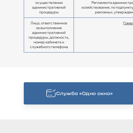
осуществлении
Регламента администра
административной
хозяйствования, по подпункт
процедуры
рекламы», утвержден
Лицо, ответственное
Гомел
за выполнение
административной
процедуры, должность,
номер кабинета и
служебного телефона
Cлужба «Одно окно»