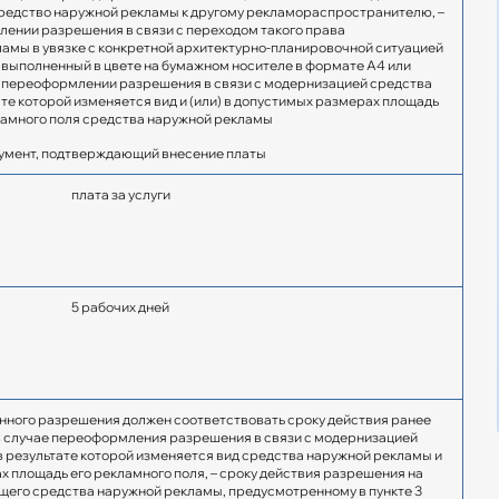
средство наружной рекламы к другому рекламораспространителю, –
ении разрешения в связи с переходом такого права
амы в увязке с конкретной архитектурно-планировочной ситуацией
 выполненный в цвете на бумажном носителе в формате А4 или
и переоформлении разрешения в связи с модернизацией средства
те которой изменяется вид и (или) в допустимых размерах площадь
амного поля средства наружной рекламы
умент, подтверждающий внесение платы
плата за услуги
5 рабочих дней
ного разрешения должен соответствовать сроку действия ранее
в случае переоформления разрешения в связи с модернизацией
 результате которой изменяется вид средства наружной рекламы и
х площадь его рекламного поля, – сроку действия разрешения на
его средства наружной рекламы, предусмотренному в пункте 3