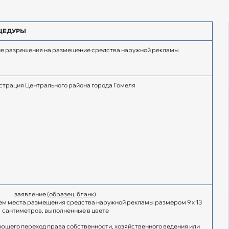
ЦЕДУРЫ
ие разрешения на размещение средства наружной рекламы
трация Центрального района города Гомеля
заявление
(образец, бланк)
ем места размещения средства наружной рекламы размером 9 x 13
сантиметров, выполненные в цвете
ющего переход права собственности, хозяйственного ведения или