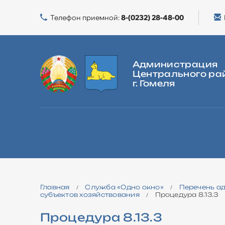
Телефон приемной:
8-(0232) 28-48-00
Администрация
Центрального ра
г. Гомеля
ГЛАВНАЯ
О РАЙОНЕ
ВЛАСТЬ
ЖИЛИЩНАЯ ПОЛИТИКА
Главная
Cлужба «Одно окно»
Перечень а
/
/
субъектов хозяйствования
Процедура 8.13.3
/
Процедура 8.13.3