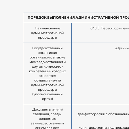
ПОРЯДОК ВЫПОЛНЕНИЯ АДМИНИСТРАТИВНОЙ ПРО
Наименование
8.13.3. Переоформлен
административной
процедуры
Государственный
Админис
орган, иная
организация, а также
межведомственная и
другая комиссии, к
компетенции которых
относится
осуществление
административной
процедуры
(уполномоченный
орган)
Документы и (или)
сведения, предъ­
две фотографии с обозначени
являемые
заинтересованным
копия документа, подтвержда
лицом для осу­