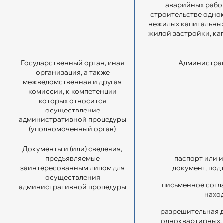
аварийных работ
строительстве одно
нежилых капитальных
жилой застройки, ка
Государственный орган, иная
Администрац
организация, а также
межведомственная и другая
комиссии, к компетенции
которых относится
осуществление
административной процедуры
(уполномоченный орган)
Документы и (или) сведения,
предъ­являемые
паспорт или 
заинтересованным лицом для
документ, под
осу­ществления
письменное согла
административной про­цедуры
нахо
разрешительная д
одноквартирных, 