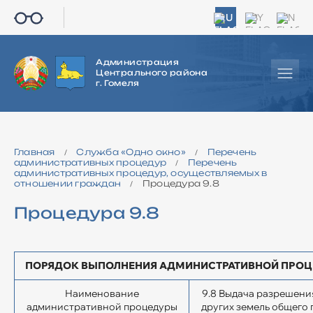
RU
BY
EN
Администрация
Центрального района
г. Гомеля
Главная
Cлужба «Одно окно»
Перечень
/
/
административных процедур
Перечень
/
административных процедур, осуществляемых в
отношении граждан
Процедура 9.8
/
Процедура 9.8
ПОРЯДОК ВЫПОЛНЕНИЯ АДМИНИСТРАТИВНОЙ ПРО
Наименование
9.8 Выдача разрешения
административной процедуры
других земель общего