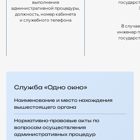
выполнение
государс
административной процедуры,
должность, номер кабинета
и служебного телефона
В случа
инженер п
государс
Cлужба «Одно окно»
Наименование и место нахождения
вышестоящего органа
Нормативно-правовые акты по
вопросам осуществления
административных процедур