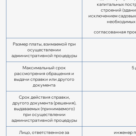
капитальных пост
строений (здани
исключением садовых 
необходимых 
согласованная про
Размер платы, взимаемой при
осу­ществлении
административной про­цедуры
Максимальный срок
5
рассмотрения обращения и
выдачи справки или другого
документа
Срок действия справки,
другого до­кумента (решения),
выдаваемых (принимаемого)
при осуществлении
административной процедуры
Лицо, ответственное за
инженер п