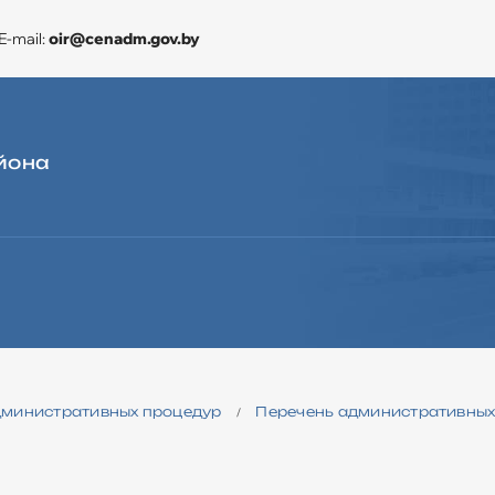
E-mail:
oir@cenadm.gov.by
йона
ЭКОНОМИКА
CЛУЖБА «ОДНО ОКНО»
ДЛЯ ОБРАЩЕНИЙ
дминистративных процедур
Перечень административных
/