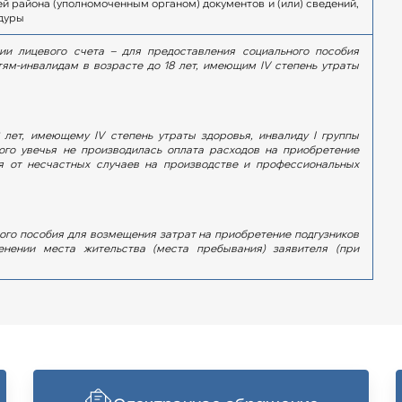
 района (уполномоченным органом) документов и (или) сведений,
дуры
ии лицевого счета – для предоставления социального пособия
тям-инвалидам в возрасте до 18 лет, имеющим IV степень утраты
 лет, имеющему IV степень утраты здоровья, инвалиду I группы
ого увечья не производилась оплата расходов на приобретение
ия от несчастных случаев на производстве и профессиональных
ого пособия для возмещения затрат на приобретение подгузников
нении места жительства (места пребывания) заявителя (при