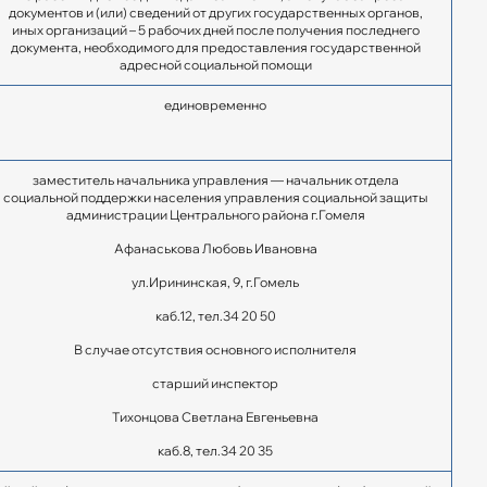
документов и (или) сведений от других государственных органов,
иных организаций – 5 рабочих дней после получения последнего
документа, необходимого для предоставления государственной
адресной социальной помощи
единовременно
заместитель начальника управления — начальник отдела
социальной поддержки населения управления социальной защиты
администрации Центрального района г.Гомеля
Афанаськова Любовь Ивановна
ул.Ирининская, 9, г.Гомель
каб.12, тел.34 20 50
В случае отсутствия основного исполнителя
старший инспектор
Тихонцова Светлана Евгеньевна
каб.8, тел.34 20 35