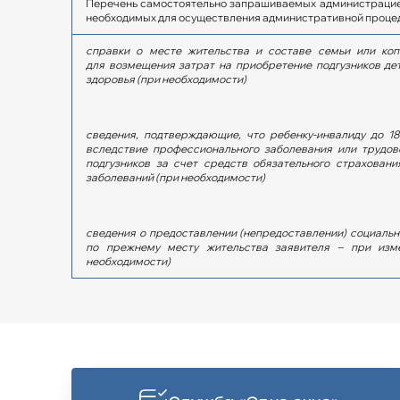
Перечень самостоятельно запрашиваемых администрацией
необходимых для осуществления административной проце
справки о месте жительства и составе семьи или коп
для возмещения затрат на приобретение подгузников де
здоровья (при необходимости)
сведения, подтверждающие, что ребенку-инвалиду до 18
вследствие профессионального заболевания или трудов
подгузников за счет средств обязательного страхован
заболеваний (при необходимости)
сведения о предоставлении (непредоставлении) социальн
по прежнему месту жительства заявителя – при изме
необходимости)