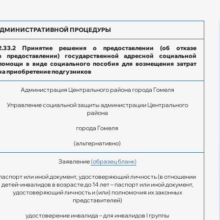
АДМИНИСТРАТИВНОЙ ПРОЦЕДУРЫ
2.33.2
Принятие решения о предоставлении (об отказе
в предоставлении) государственной адресной социальной
помощи в виде социального пособия для возмещения затрат
на приобретение подгузников
Администрация Центрального района города Гомеля
Управление социальной защиты администрации Центрального
района
города Гомеля
(альтернативно)
Заявление
(образец бланк)
паспорт или иной документ, удостоверяющий личность (в отношении
детей-инвалидов в возрасте до 14 лет – паспорт или иной документ,
удостоверяющий личность и (или) полномочия их законных
представителей)
удостоверение инвалида – для инвалидов I группы