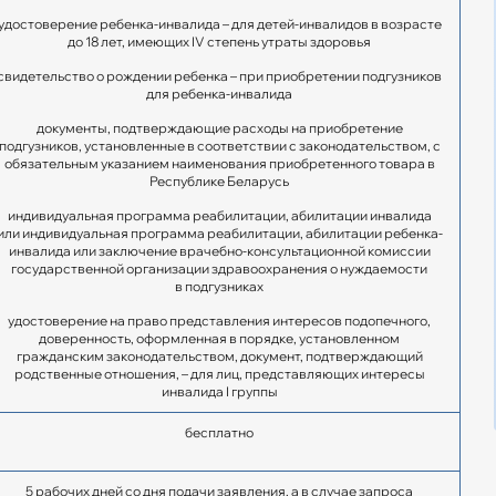
удостоверение ребенка-инвалида – для детей-инвалидов в возрасте
до 18 лет, имеющих IV степень утраты здоровья
свидетельство о рождении ребенка – при приобретении подгузников
для ребенка-инвалида
документы, подтверждающие расходы на приобретение
подгузников, установленные в соответствии с законодательством, с
обязательным указанием наименования приобретенного товара в
Республике Беларусь
индивидуальная программа реабилитации, абилитации инвалида
или индивидуальная программа реабилитации, абилитации ребенка-
инвалида или заключение врачебно-консультационной комиссии
государственной организации здравоохранения о нуждаемости
в подгузниках
удостоверение на право представления интересов подопечного,
доверенность, оформленная в порядке, установленном
гражданским законодательством, документ, подтверждающий
родственные отношения, – для лиц, представляющих интересы
инвалида I группы
бесплатно
5 рабочих дней со дня подачи заявления, а в случае запроса