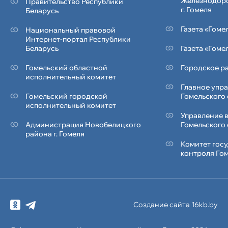
Железнодор
Правительство Республики
г. Гомеля
Беларусь
Газета «Гоме
Национальный правовой
Интернет-портал Республики
Беларусь
Газета «Гоме
Гомельский областной
Городское ра
исполнительный комитет
Главное упр
Гомельский городской
Гомельского
исполнительный комитет
Управление 
Администрация Новобелицкого
Гомельского
района г. Гомеля
Комитет гос
контроля Го
Создание сайта 16kb.by