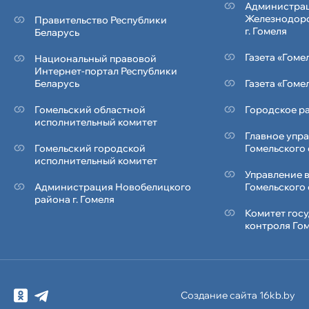
Администра
Железнодор
Правительство Республики
г. Гомеля
Беларусь
Газета «Гоме
Национальный правовой
Интернет-портал Республики
Беларусь
Газета «Гоме
Гомельский областной
Городское ра
исполнительный комитет
Главное упр
Гомельский городской
Гомельского
исполнительный комитет
Управление 
Администрация Новобелицкого
Гомельского
района г. Гомеля
Комитет гос
контроля Го
Создание сайта 16kb.by