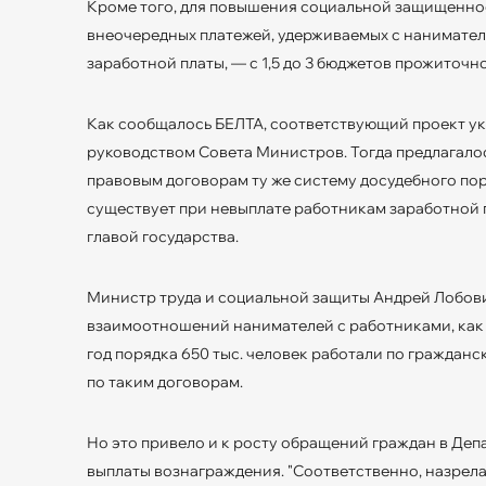
Кроме того, для повышения социальной защищенно
внеочередных платежей, удерживаемых с нанимател
заработной платы, — с 1,5 до 3 бюджетов прожиточн
Как сообщалось БЕЛТА, соответствующий проект ук
руководством Совета Министров. Тогда предлагало
правовым договорам ту же систему досудебного по
существует при невыплате работникам заработной п
главой государства.
Министр труда и социальной защиты Андрей Лобови
взаимоотношений нанимателей с работниками, как 
год порядка 650 тыс. человек работали по гражданс
по таким договорам.
Но это привело и к росту обращений граждан в Де
выплаты вознаграждения. "Соответственно, назрела