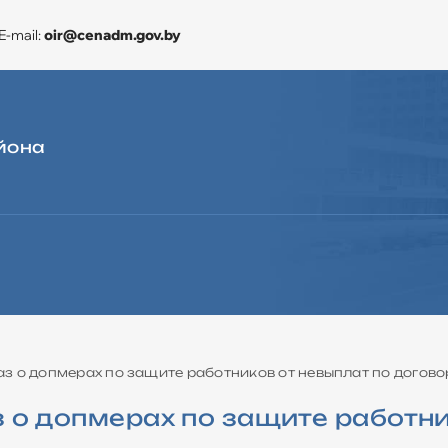
E-mail:
oir@cenadm.gov.by
йона
ЭКОНОМИКА
CЛУЖБА «ОДНО ОКНО»
ДЛЯ ОБРАЩЕНИЙ
з о допмерах по защите работников от невыплат по догов
 о допмерах по защите работни