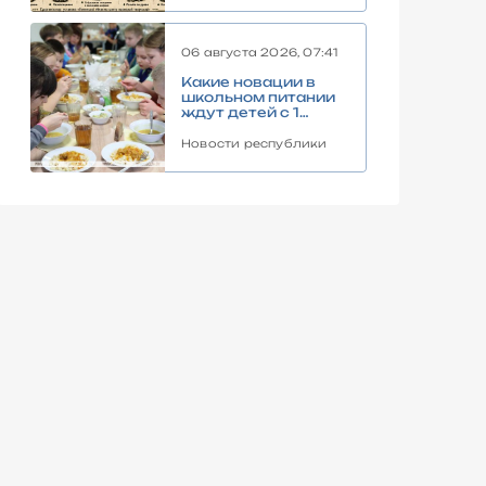
06 августа 2026, 07:41
Какие новации в
школьном питании
ждут детей с 1
сентября,
рассказали в
Новости республики
правительстве