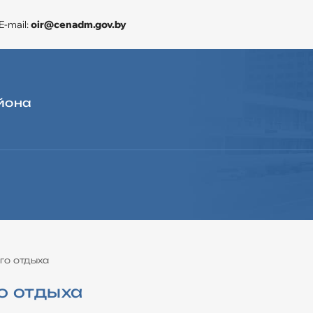
E-mail:
oir@cenadm.gov.by
йона
ЭКОНОМИКА
CЛУЖБА «ОДНО ОКНО»
ДЛЯ ОБРАЩЕНИЙ
го отдыха
о отдыха