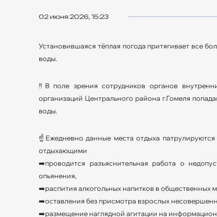
02 июня 2026, 15:23
Установившаяся тёплая погода притягивает все бо
воды.
‼️В поле зрения сотрудников органов внутрен
организаций Центрального района г.Гомеля попада
воды.
☝️Ежедневно данные места отдыха патрулируются 
отдыхающими
➡️проводится разъяснительная работа о недопу
опьянения,
➡️распития алкогольных напитков в общественных м
➡️оставления без присмотра взрослых несовершенн
➡️размещение наглядной агитации на информацион