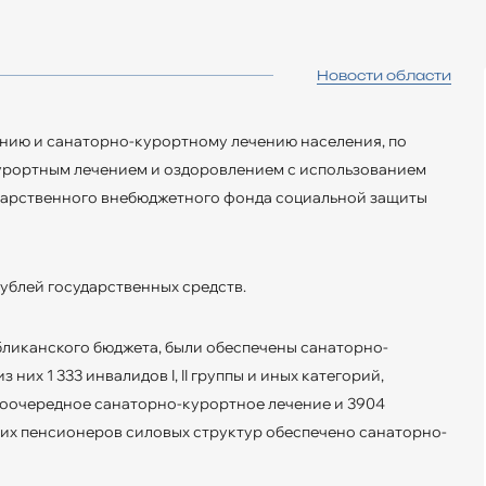
Новости области
нию и санаторно-курортному лечению населения, по
курортным лечением и оздоровлением с использованием
ударственного внебюджетного фонда социальной защиты
рублей государственных средств.
бликанского бюджета, были обеспечены санаторно-
них 1 333 инвалидов I, II группы и иных категорий,
воочередное санаторно-курортное лечение и 3904
ющих пенсионеров силовых структур обеспечено санаторно-